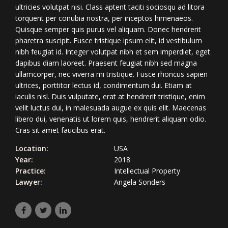
ultricies volutpat nisi. Class aptent taciti sociosqu ad litora
torquent per conubia nostra, per inceptos himenaeos.
Quisque semper quis purus vel aliquam. Donec hendrerit
pharetra suscipit. Fusce tristique ipsum elit, id vestibulum
nibh feugiat id. Integer volutpat nibh et sem imperdiet, eget
dapibus diam laoreet. Praesent feugiat nibh sed magna
ullamcorper, nec viverra mi tristique. Fusce rhoncus sapien
ultrices, porttitor lectus id, condimentum dui. Etiam at
iaculis nisl. Duis vulputate, erat at hendrerit tristique, enim
velit luctus dui, in malesuada augue ex quis elit. Maecenas
libero dui, venenatis ut lorem quis, hendrerit aliquam odio.
Cras sit amet faucibus erat.
Location:
USA
Year:
2018
Practice:
Intellectual Property
Lawyer:
Angela Sonders