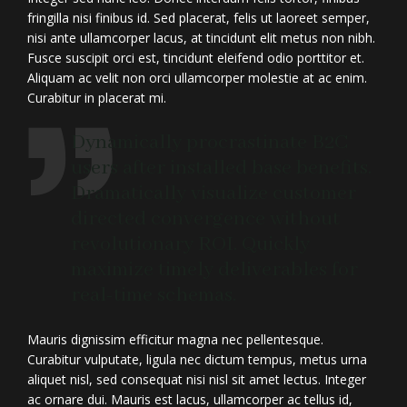
fringilla nisi finibus id. Sed placerat, felis ut laoreet semper,
nisi ante ullamcorper lacus, at tincidunt elit metus non nibh.
Fusce suscipit orci est, tincidunt eleifend odio porttitor et.
Aliquam ac velit non orci ullamcorper molestie at ac enim.
Curabitur in placerat mi.
Dynamically procrastinate B2C
users after installed base benefits.
Dramatically visualize customer
directed convergence without
revolutionary ROI. Quickly
maximize timely deliverables for
real-time schemas.
Mauris dignissim efficitur magna nec pellentesque.
Curabitur vulputate, ligula nec dictum tempus, metus urna
aliquet nisl, sed consequat nisi nisl sit amet lectus. Integer
ac ornare dui. Mauris est lacus, ullamcorper ac tellus id,