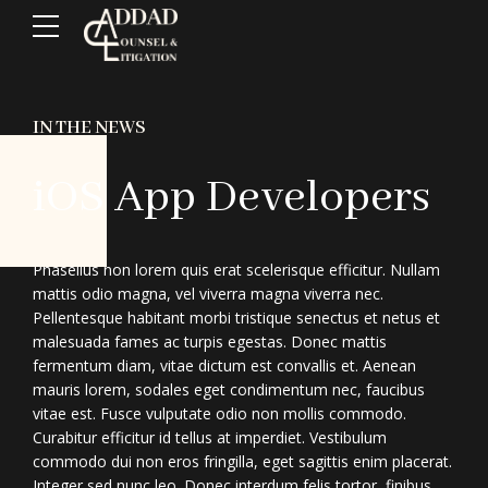
IN THE NEWS
iOS App Developers
Phasellus non lorem quis erat scelerisque efficitur. Nullam
mattis odio magna, vel viverra magna viverra nec.
Pellentesque habitant morbi tristique senectus et netus et
malesuada fames ac turpis egestas. Donec mattis
fermentum diam, vitae dictum est convallis et. Aenean
mauris lorem, sodales eget condimentum nec, faucibus
vitae est. Fusce vulputate odio non mollis commodo.
Curabitur efficitur id tellus at imperdiet. Vestibulum
commodo dui non eros fringilla, eget sagittis enim placerat.
Integer sed nunc leo. Donec interdum felis tortor, finibus