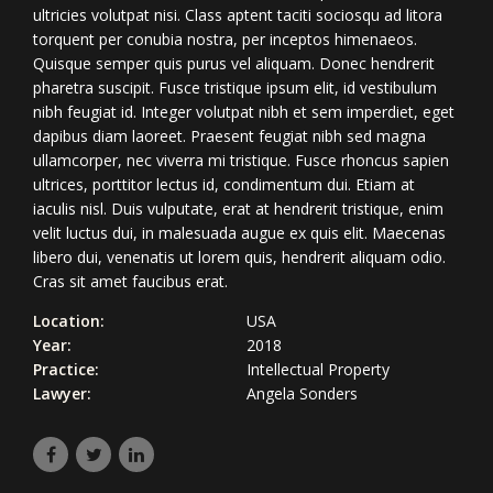
ultricies volutpat nisi. Class aptent taciti sociosqu ad litora
torquent per conubia nostra, per inceptos himenaeos.
Quisque semper quis purus vel aliquam. Donec hendrerit
pharetra suscipit. Fusce tristique ipsum elit, id vestibulum
nibh feugiat id. Integer volutpat nibh et sem imperdiet, eget
dapibus diam laoreet. Praesent feugiat nibh sed magna
ullamcorper, nec viverra mi tristique. Fusce rhoncus sapien
ultrices, porttitor lectus id, condimentum dui. Etiam at
iaculis nisl. Duis vulputate, erat at hendrerit tristique, enim
velit luctus dui, in malesuada augue ex quis elit. Maecenas
libero dui, venenatis ut lorem quis, hendrerit aliquam odio.
Cras sit amet faucibus erat.
Location:
USA
Year:
2018
Practice:
Intellectual Property
Lawyer:
Angela Sonders