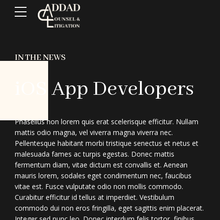
IN THE NEWS
iOS App Developers
Phasellus non lorem quis erat scelerisque efficitur. Nullam
mattis odio magna, vel viverra magna viverra nec.
Pellentesque habitant morbi tristique senectus et netus et
malesuada fames ac turpis egestas. Donec mattis
fermentum diam, vitae dictum est convallis et. Aenean
mauris lorem, sodales eget condimentum nec, faucibus
vitae est. Fusce vulputate odio non mollis commodo.
Curabitur efficitur id tellus at imperdiet. Vestibulum
commodo dui non eros fringilla, eget sagittis enim placerat.
Integer sed nunc leo. Donec interdum felis tortor, finibus