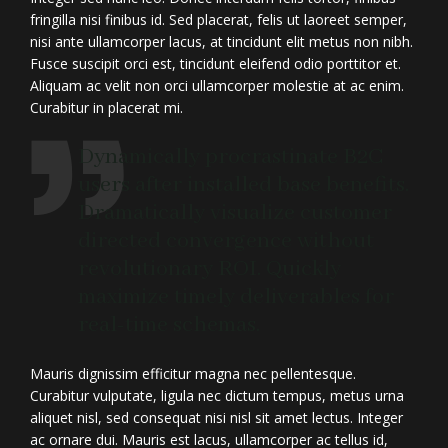
fringilla nisi finibus id. Sed placerat, felis ut laoreet semper,
nisi ante ullamcorper lacus, at tincidunt elit metus non nibh.
Fusce suscipit orci est, tincidunt eleifend odio porttitor et.
Aliquam ac velit non orci ullamcorper molestie at ac enim.
Curabitur in placerat mi.
Dynamically procrastinate B2C
users after installed base benefits.
Dramatically visualize customer
directed convergence without
revolutionary ROI. Quickly
maximize timely deliverables for
real-time schemas.
Mauris dignissim efficitur magna nec pellentesque.
Curabitur vulputate, ligula nec dictum tempus, metus urna
aliquet nisl, sed consequat nisi nisl sit amet lectus. Integer
ac ornare dui. Mauris est lacus, ullamcorper ac tellus id,